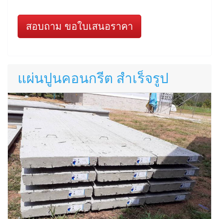
สอบถาม ขอใบเสนอราคา
แผ่นปูนคอนกรีต สำเร็จรูป