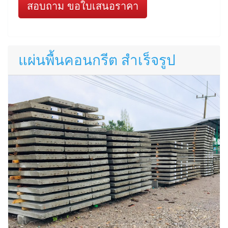
สอบถาม ขอใบเสนอราคา
แผ่นพื้นคอนกรีต สำเร็จรูป