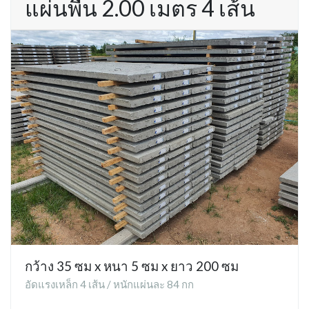
แผ่นพื้น 2.00 เมตร 4 เส้น
กว้าง 35 ซม x หนา 5 ซม x ยาว 200 ซม
อัดแรงเหล็ก 4 เส้น / หนักแผ่นละ 84 กก