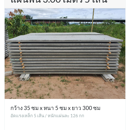
กว้าง 35 ซม x หนา 5 ซม x ยาว 300 ซม
อัดแรงเหล็ก 5 เส้น / หนักแผ่นละ 126 กก