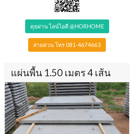
คุยผ่าน ไลน์ไอดี @HORHOME
สายด่วน โทร 081-4674663
แผ่นพื้น 1.50 เมตร 4 เส้น