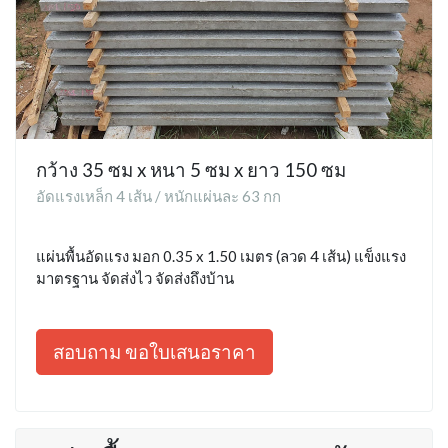
กว้าง 35 ซม x หนา 5 ซม x ยาว 150 ซม
อัดแรงเหล็ก 4 เส้น / หนักแผ่นละ 63 กก
แผ่นพื้นอัดแรง มอก 0.35 x 1.50 เมตร (ลวด 4 เส้น) แข็งแรง
มาตรฐาน จัดส่งไว จัดส่งถึงบ้าน
สอบถาม ขอใบเสนอราคา