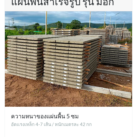
แผ่นพื้นสำเร็จรูป รุ่น มอก
ความหนาของแผ่นพื้น 5 ซม
อัดแรงเหล็ก 4-7 เส้น / หนักเมตรละ 42 กก