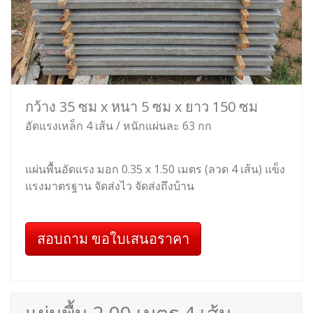
กว้าง 35 ซม x หนา 5 ซม x ยาว 150 ซม
อัดแรงเหล็ก 4 เส้น / หนักแผ่นละ 63 กก
แผ่นพื้นอัดแรง มอก 0.35 x 1.50 เมตร (ลวด 4 เส้น) แข็ง
แรงมาตรฐาน จัดส่งไว จัดส่งถึงบ้าน
สอบถาม ขอใบเสนอราคา