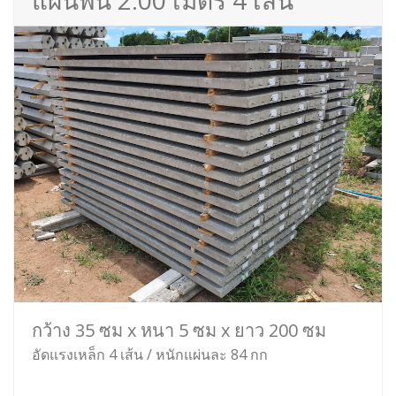
แผ่นพื้น 2.00 เมตร 4 เส้น
กว้าง 35 ซม x หนา 5 ซม x ยาว 200 ซม
อัดแรงเหล็ก 4 เส้น / หนักแผ่นละ 84 กก