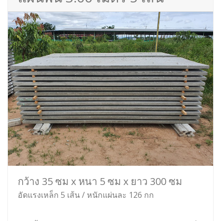
กว้าง 35 ซม x หนา 5 ซม x ยาว 300 ซม
อัดแรงเหล็ก 5 เส้น / หนักแผ่นละ 126 กก