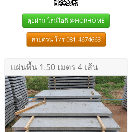
คุยผ่าน ไลน์ไอดี @HORHOME
สายด่วน โทร 081-4674663
แผ่นพื้น 1.50 เมตร 4 เส้น