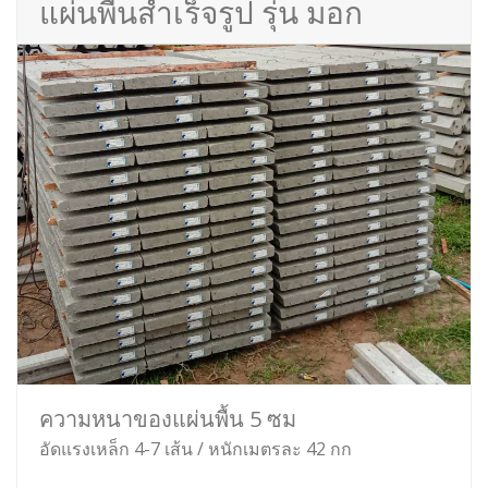
แผ่นพื้นสำเร็จรูป รุ่น มอก
ความหนาของแผ่นพื้น 5 ซม
อัดแรงเหล็ก 4-7 เส้น / หนักเมตรละ 42 กก