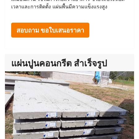
เวลาและการติดตั้ง แผ่นพื้นมีความแข็งแรงสูง
สอบถาม ขอใบเสนอราคา
แผ่นปูนคอนกรีต สำเร็จรูป