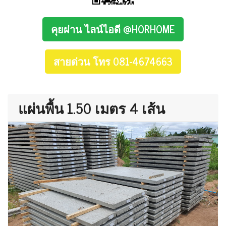
คุยผ่าน ไลน์ไอดี @HORHOME
สายด่วน โทร 081-4674663
แผ่นพื้น 1.50 เมตร 4 เส้น