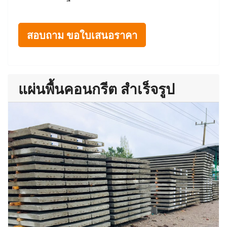
สอบถาม ขอใบเสนอราคา
แผ่นพื้นคอนกรีต สำเร็จรูป