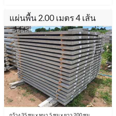
แผ่นพื้น 2.00 เมตร 4 เส้น
กว้าง 35 ซม x หนา 5 ซม x ยาว 200 ซม