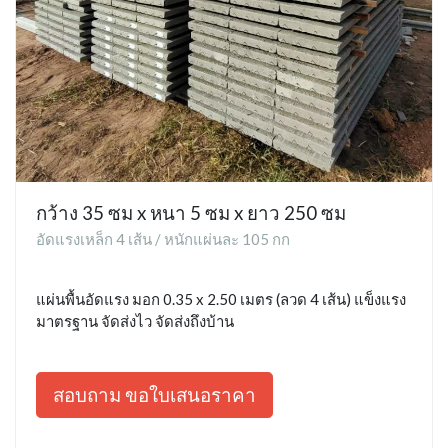
กว้าง 35 ซม x หนา 5 ซม x ยาว 250 ซม
อัดแรงเหล็ก 4 เส้น / หนักแผ่นละ 105 กก
แผ่นพื้นอัดแรง มอก 0.35 x 2.50 เมตร (ลวด 4 เส้น) แข็งแรง
มาตรฐาน จัดส่งไว จัดส่งถึงบ้าน
สอบถาม ขอใบเสนอราคา