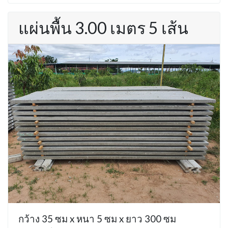
แผ่นพื้น 3.00 เมตร 5 เส้น
กว้าง 35 ซม x หนา 5 ซม x ยาว 300 ซม