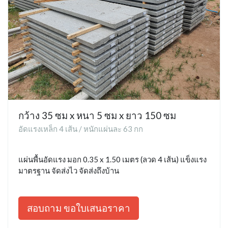
กว้าง 35 ซม x หนา 5 ซม x ยาว 150 ซม
อัดแรงเหล็ก 4 เส้น / หนักแผ่นละ 63 กก
แผ่นพื้นอัดแรง มอก 0.35 x 1.50 เมตร (ลวด 4 เส้น) แข็งแรง
มาตรฐาน จัดส่งไว จัดส่งถึงบ้าน
สอบถาม ขอใบเสนอราคา