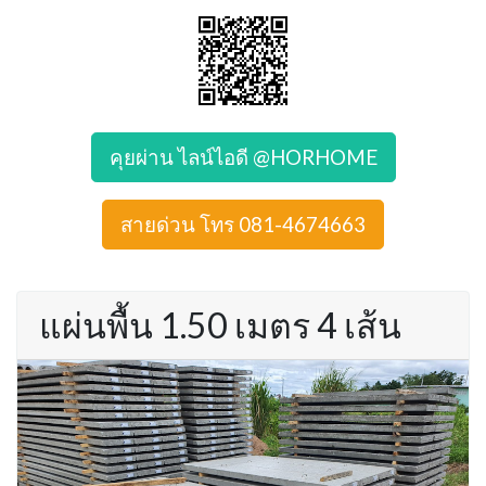
คุยผ่าน ไลน์ไอดี @HORHOME
สายด่วน โทร 081-4674663
แผ่นพื้น 1.50 เมตร 4 เส้น