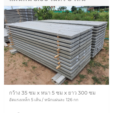
กว้าง 35 ซม x หนา 5 ซม x ยาว 300 ซม
อัดแรงเหล็ก 5 เส้น / หนักแผ่นละ 126 กก