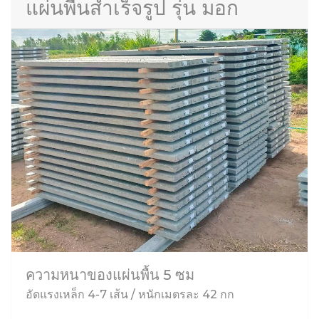
แผ่นพื้นสำเร็จรูป รุ่น มอก
ความหนาของแผ่นพื้น 5 ซม
อัดแรงเหล็ก 4-7 เส้น / หนักเมตรละ 42 กก