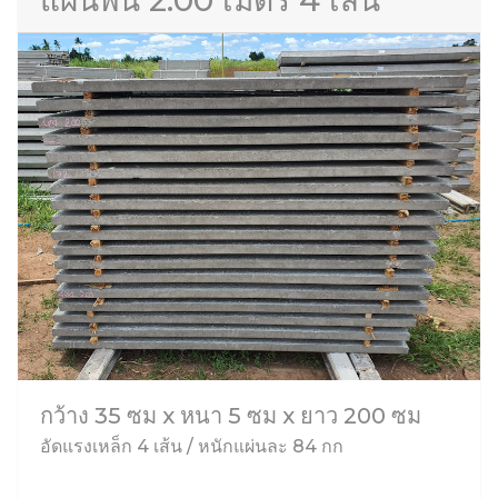
แผ่นพื้น 2.00 เมตร 4 เส้น
กว้าง 35 ซม x หนา 5 ซม x ยาว 200 ซม
อัดแรงเหล็ก 4 เส้น / หนักแผ่นละ 84 กก