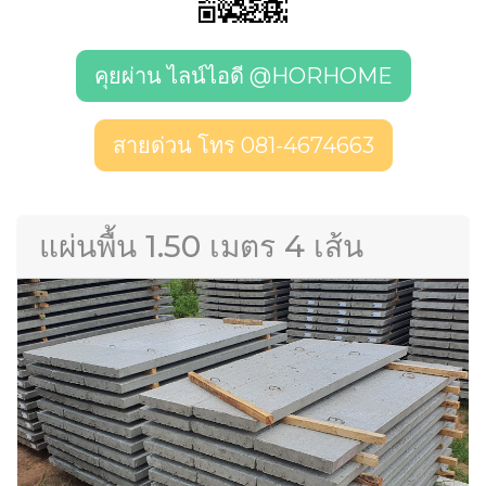
คุยผ่าน ไลน์ไอดี @HORHOME
สายด่วน โทร 081-4674663
แผ่นพื้น 1.50 เมตร 4 เส้น