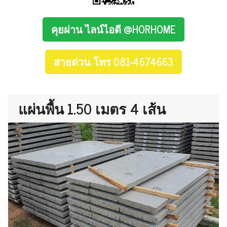
คุยผ่าน ไลน์ไอดี @HORHOME
สายด่วน โทร 081-4674663
แผ่นพื้น 1.50 เมตร 4 เส้น