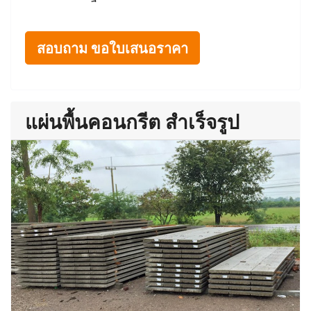
สอบถาม ขอใบเสนอราคา
แผ่นพื้นคอนกรีต สำเร็จรูป