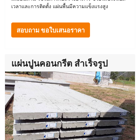
เวลาและการติดตั้ง แผ่นพื้นมีความแข็งแรงสูง
สอบถาม ขอใบเสนอราคา
แผ่นปูนคอนกรีต สำเร็จรูป