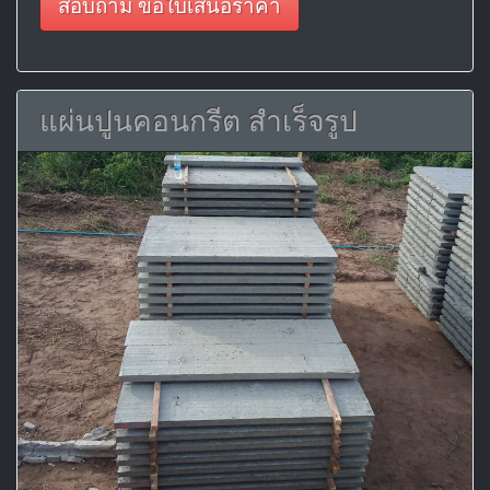
สอบถาม ขอใบเสนอราคา
แผ่นปูนคอนกรีต สำเร็จรูป