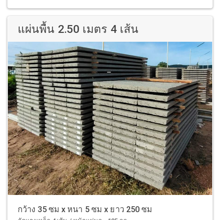
แผ่นพื้น 2.50 เมตร 4 เส้น
กว้าง 35 ซม x หนา 5 ซม x ยาว 250 ซม