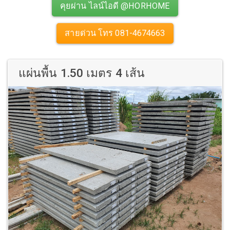
คุยผ่าน ไลน์ไอดี @HORHOME
สายด่วน โทร 081-4674663
แผ่นพื้น 1.50 เมตร 4 เส้น