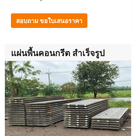
สอบถาม ขอใบเสนอราคา
แผ่นพื้นคอนกรีต สำเร็จรูป