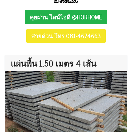
คุยผ่าน ไลน์ไอดี @HORHOME
สายด่วน โทร 081-4674663
แผ่นพื้น 1.50 เมตร 4 เส้น