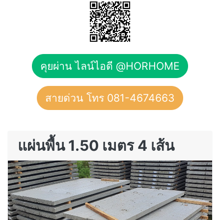
คุยผ่าน ไลน์ไอดี @HORHOME
สายด่วน โทร 081-4674663
แผ่นพื้น 1.50 เมตร 4 เส้น