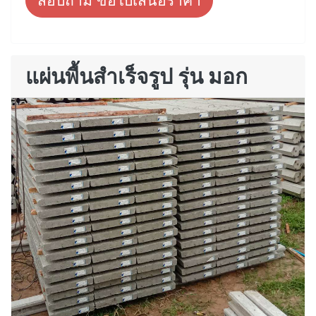
สอบถาม ขอใบเสนอราคา
แผ่นพื้นสำเร็จรูป รุ่น มอก