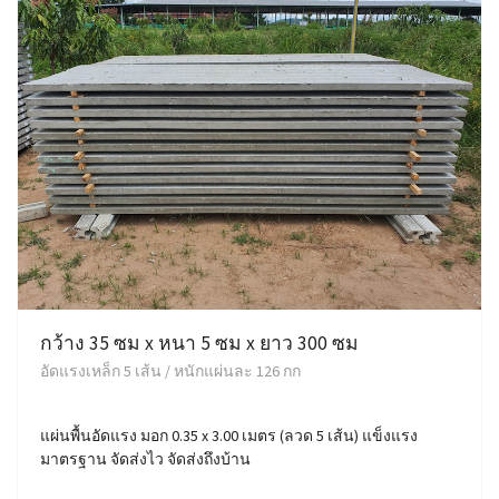
กว้าง 35 ซม x หนา 5 ซม x ยาว 300 ซม
อัดแรงเหล็ก 5 เส้น / หนักแผ่นละ 126 กก
แผ่นพื้นอัดแรง มอก 0.35 x 3.00 เมตร (ลวด 5 เส้น) แข็งแรง
มาตรฐาน จัดส่งไว จัดส่งถึงบ้าน