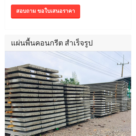
สอบถาม ขอใบเสนอราคา
แผ่นพื้นคอนกรีต สำเร็จรูป