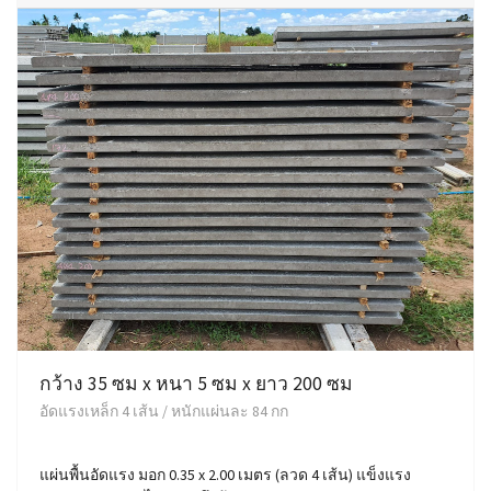
กว้าง 35 ซม x หนา 5 ซม x ยาว 200 ซม
อัดแรงเหล็ก 4 เส้น / หนักแผ่นละ 84 กก
แผ่นพื้นอัดแรง มอก 0.35 x 2.00 เมตร (ลวด 4 เส้น) แข็งแรง