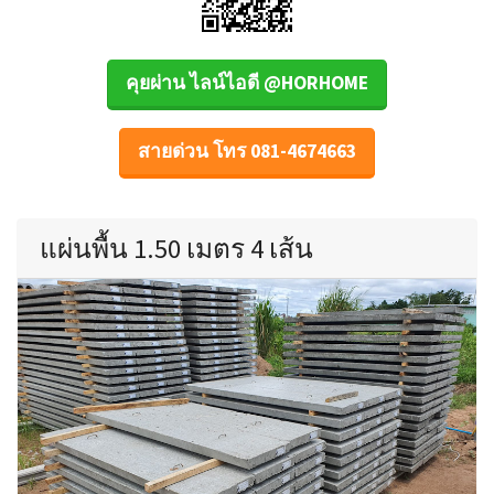
คุยผ่าน ไลน์ไอดี @HORHOME
สายด่วน โทร 081-4674663
แผ่นพื้น 1.50 เมตร 4 เส้น