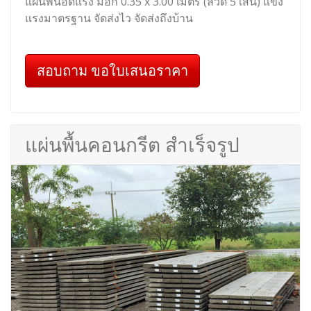
แผ่นพื้นอัดแรง มอก 0.35 x 3.00 เมตร (ลวด 5 เส้น) แข็ง
แรงมาตรฐาน จัดส่งไว จัดส่งถึงบ้าน
สอบถาม ขอใบเสนอราคา
แผ่นพื้นคอนกรีต สำเร็จรูป