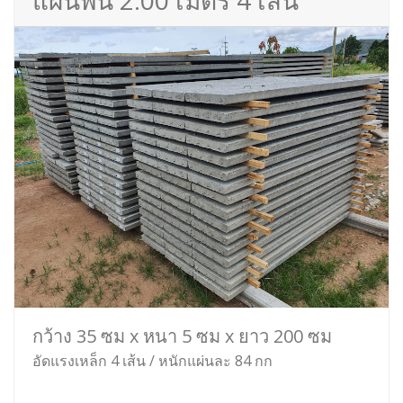
แผ่นพื้น 2.00 เมตร 4 เส้น
กว้าง 35 ซม x หนา 5 ซม x ยาว 200 ซม
อัดแรงเหล็ก 4 เส้น / หนักแผ่นละ 84 กก