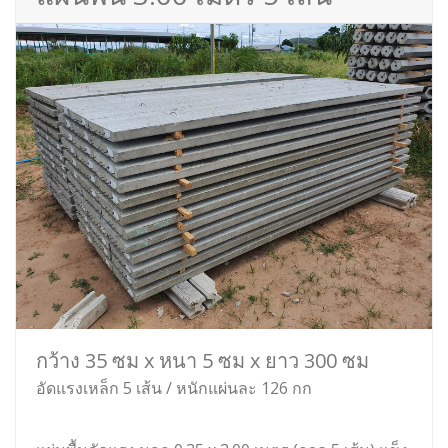
กว้าง 35 ซม x หนา 5 ซม x ยาว 300 ซม
อัดแรงเหล็ก 5 เส้น / หนักแผ่นละ 126 กก