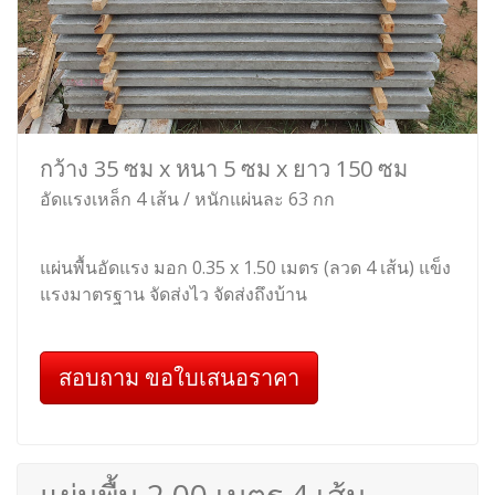
กว้าง 35 ซม x หนา 5 ซม x ยาว 150 ซม
อัดแรงเหล็ก 4 เส้น / หนักแผ่นละ 63 กก
แผ่นพื้นอัดแรง มอก 0.35 x 1.50 เมตร (ลวด 4 เส้น) แข็ง
แรงมาตรฐาน จัดส่งไว จัดส่งถึงบ้าน
สอบถาม ขอใบเสนอราคา