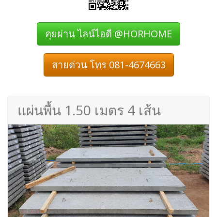
คุยผ่าน ไลน์ไอดี @HORHOME
สายด่วน โทร 081-4674663
แผ่นพื้น 1.50 เมตร 4 เส้น