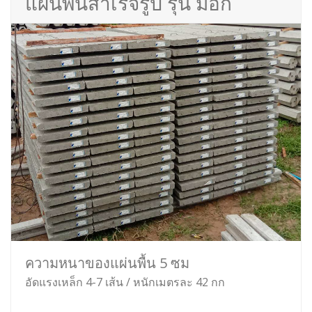
แผ่นพื้นสำเร็จรูป รุ่น มอก
ความหนาของแผ่นพื้น 5 ซม
อัดแรงเหล็ก 4-7 เส้น / หนักเมตรละ 42 กก