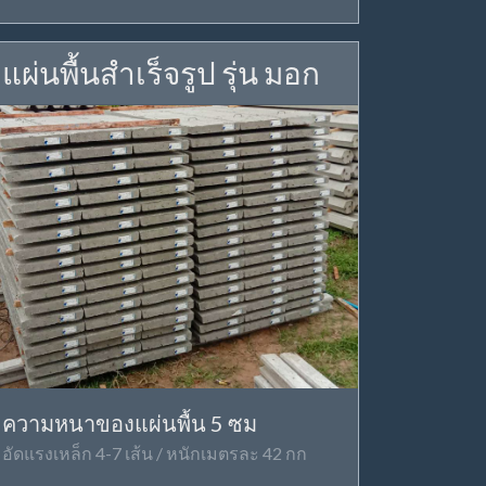
แผ่นพื้นสำเร็จรูป รุ่น มอก
ความหนาของแผ่นพื้น 5 ซม
อัดแรงเหล็ก 4-7 เส้น / หนักเมตรละ 42 กก