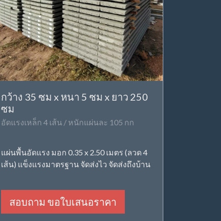
กว้าง 35 ซม x หนา 5 ซม x ยาว 250
ซม
อัดแรงเหล็ก 4 เส้น / หนักแผ่นละ 105 กก
แผ่นพื้นอัดแรง มอก 0.35 x 2.50 เมตร (ลวด 4
เส้น) แข็งแรงมาตรฐาน จัดส่งไว จัดส่งถึงบ้าน
สอบถาม ขอใบเสนอราคา