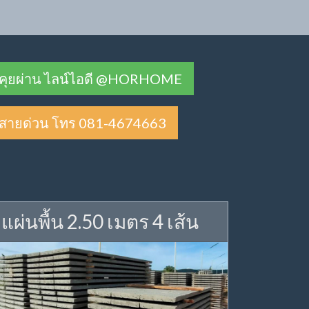
คุยผ่าน ไลน์ไอดี @HORHOME
สายด่วน โทร 081-4674663
แผ่นพื้น 2.50 เมตร 4 เส้น