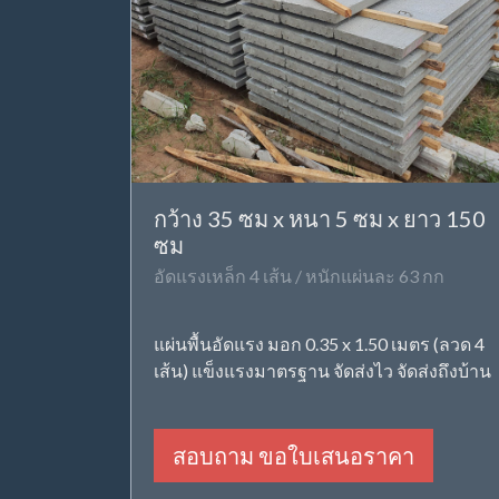
กว้าง 35 ซม x หนา 5 ซม x ยาว 150
ซม
อัดแรงเหล็ก 4 เส้น / หนักแผ่นละ 63 กก
แผ่นพื้นอัดแรง มอก 0.35 x 1.50 เมตร (ลวด 4
เส้น) แข็งแรงมาตรฐาน จัดส่งไว จัดส่งถึงบ้าน
สอบถาม ขอใบเสนอราคา