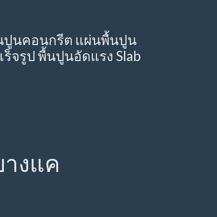
่นปูนคอนกรีต แผ่นพื้นปูน
็จรูป พื้นปูนอัดแรง Slab
ตบางแค