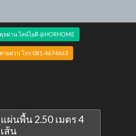
คุยผ่าน ไลน์ไอดี @HORHOME
สายด่วน โทร 081-4674663
แผ่นพื้น 2.50 เมตร 4
เส้น