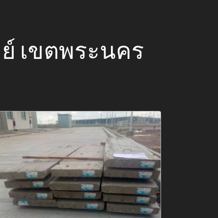
ิรมย์ เขตพระนคร