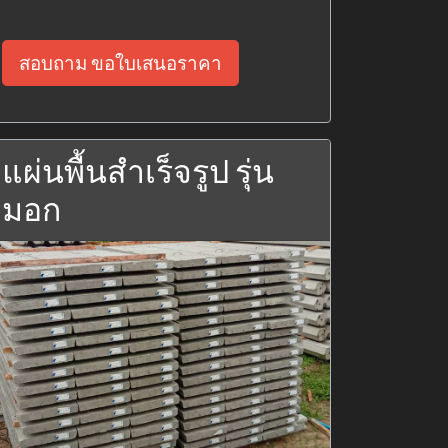
สอบถาม ขอใบเสนอราคา
แผ่นพื้นสำเร็จรูป รุ่น
มอก