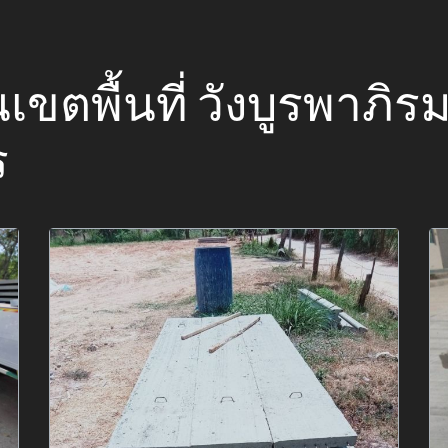
ในเขตพื้นที่ วังบูรพาภ
ร