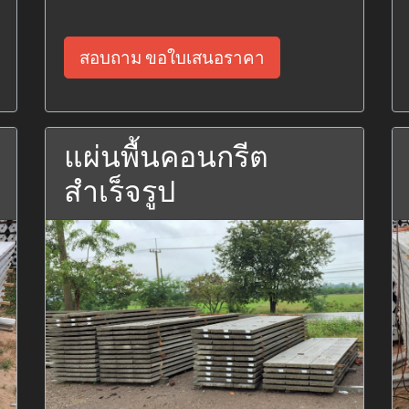
สอบถาม ขอใบเสนอราคา
แผ่นพื้นคอนกรีต
สำเร็จรูป