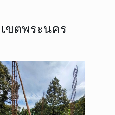
พิธ เขตพระนคร