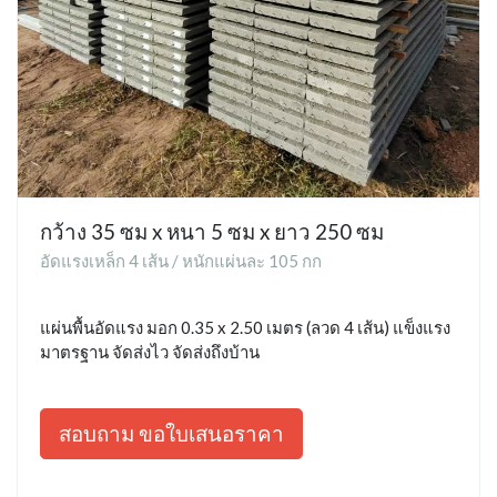
กว้าง 35 ซม x หนา 5 ซม x ยาว 250 ซม
อัดแรงเหล็ก 4 เส้น / หนักแผ่นละ 105 กก
แผ่นพื้นอัดแรง มอก 0.35 x 2.50 เมตร (ลวด 4 เส้น) แข็งแรง
มาตรฐาน จัดส่งไว จัดส่งถึงบ้าน
สอบถาม ขอใบเสนอราคา