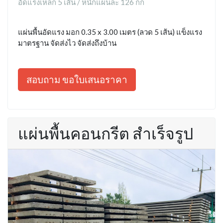
อัดแรงเหล็ก 5 เส้น / หนักแผ่นละ 126 กก
แผ่นพื้นอัดแรง มอก 0.35 x 3.00 เมตร (ลวด 5 เส้น) แข็งแรง
มาตรฐาน จัดส่งไว จัดส่งถึงบ้าน
สอบถาม ขอใบเสนอราคา
แผ่นพื้นคอนกรีต สำเร็จรูป