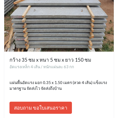
กว้าง 35 ซม x หนา 5 ซม x ยาว 150 ซม
อัดแรงเหล็ก 4 เส้น / หนักแผ่นละ 63 กก
แผ่นพื้นอัดแรง มอก 0.35 x 1.50 เมตร (ลวด 4 เส้น) แข็งแรง
มาตรฐาน จัดส่งไว จัดส่งถึงบ้าน
สอบถาม ขอใบเสนอราคา