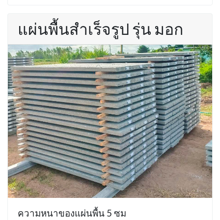
แผ่นพื้นสำเร็จรูป รุ่น มอก
ความหนาของแผ่นพื้น 5 ซม