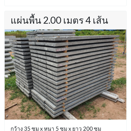
แผ่นพื้น 2.00 เมตร 4 เส้น
กว้าง 35 ซม x หนา 5 ซม x ยาว 200 ซม