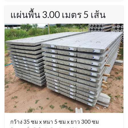
แผ่นพื้น 3.00 เมตร 5 เส้น
กว้าง 35 ซม x หนา 5 ซม x ยาว 300 ซม