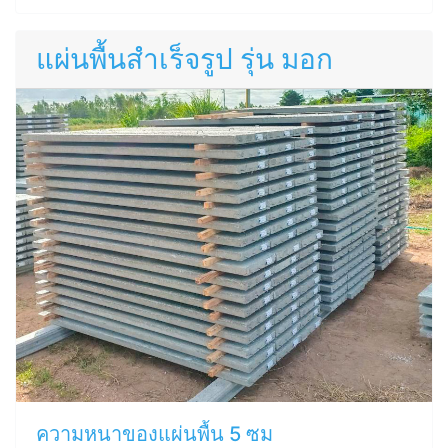
แผ่นพื้นสำเร็จรูป รุ่น มอก
ความหนาของแผ่นพื้น 5 ซม