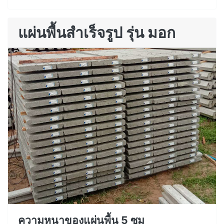
แผ่นพื้นสำเร็จรูป รุ่น มอก
ความหนาของแผ่นพื้น 5 ซม