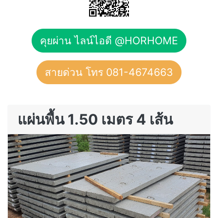
คุยผ่าน ไลน์ไอดี @HORHOME
สายด่วน โทร 081-4674663
แผ่นพื้น 1.50 เมตร 4 เส้น