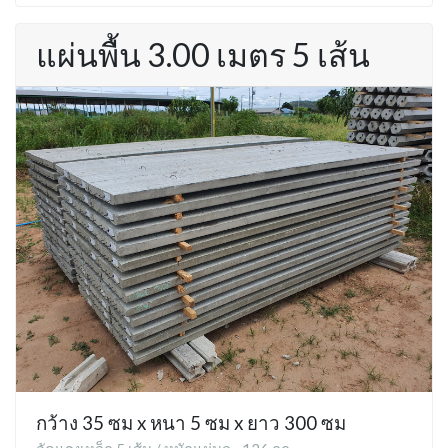
แผ่นพื้น 3.00 เมตร 5 เส้น
กว้าง 35 ซม x หนา 5 ซม x ยาว 300 ซม