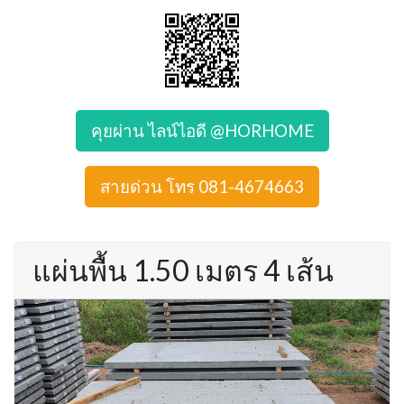
คุยผ่าน ไลน์ไอดี @HORHOME
สายด่วน โทร 081-4674663
แผ่นพื้น 1.50 เมตร 4 เส้น