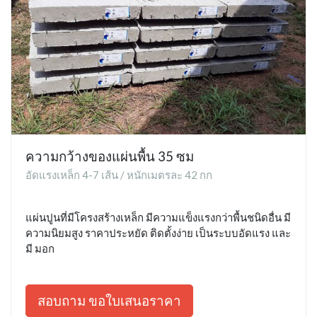
ความกว้างของแผ่นพื้น 35 ซม
อัดแรงเหล็ก 4-7 เส้น / หนักเมตรละ 42 กก
แผ่นปูนที่มีโครงสร้างเหล็ก มีความแข็งแรงกว่าพื้นชนิดอื่น มี
ความนิยมสูง ราคาประหยัด ติดตั้งง่าย เป็นระบบอัดแรง และ
มี มอก
สอบถาม ขอใบเสนอราคา