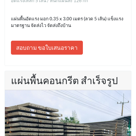
อัดแรงเหล็ก 5 เส้น / หนักแผ่นละ 126 กก
แผ่นพื้นอัดแรง มอก 0.35 x 3.00 เมตร (ลวด 5 เส้น) แข็งแรง
มาตรฐาน จัดส่งไว จัดส่งถึงบ้าน
สอบถาม ขอใบเสนอราคา
แผ่นพื้นคอนกรีต สำเร็จรูป