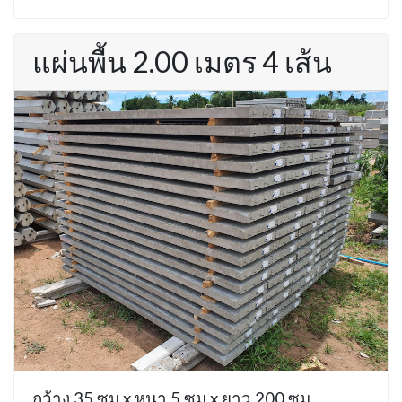
แผ่นพื้น 2.00 เมตร 4 เส้น
กว้าง 35 ซม x หนา 5 ซม x ยาว 200 ซม