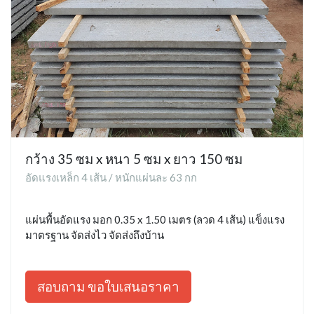
กว้าง 35 ซม x หนา 5 ซม x ยาว 150 ซม
อัดแรงเหล็ก 4 เส้น / หนักแผ่นละ 63 กก
แผ่นพื้นอัดแรง มอก 0.35 x 1.50 เมตร (ลวด 4 เส้น) แข็งแรง
มาตรฐาน จัดส่งไว จัดส่งถึงบ้าน
สอบถาม ขอใบเสนอราคา