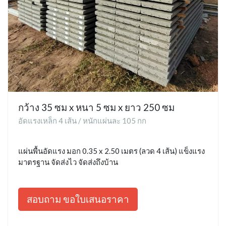
กว้าง 35 ซม x หนา 5 ซม x ยาว 250 ซม
อัดแรงเหล็ก 4 เส้น / หนักแผ่นละ 105 กก
แผ่นพื้นอัดแรง มอก 0.35 x 2.50 เมตร (ลวด 4 เส้น) แข็งแรง
มาตรฐาน จัดส่งไว จัดส่งถึงบ้าน
สอบถาม ขอใบเสนอราคา