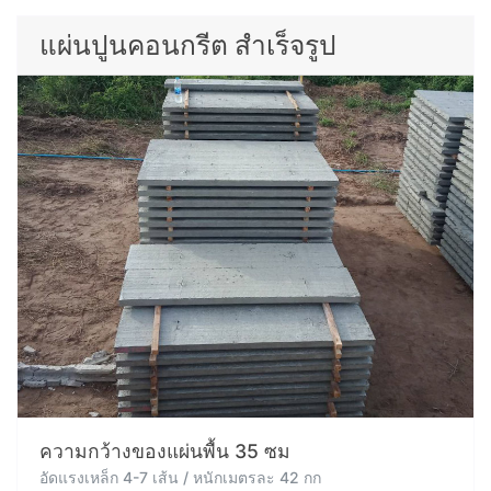
แผ่นปูนคอนกรีต สำเร็จรูป
ความกว้างของแผ่นพื้น 35 ซม
อัดแรงเหล็ก 4-7 เส้น / หนักเมตรละ 42 กก