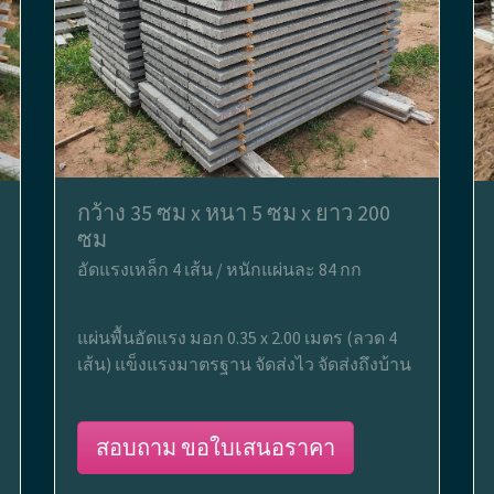
กว้าง 35 ซม x หนา 5 ซม x ยาว 200
ซม
อัดแรงเหล็ก 4 เส้น / หนักแผ่นละ 84 กก
แผ่นพื้นอัดแรง มอก 0.35 x 2.00 เมตร (ลวด 4
เส้น) แข็งแรงมาตรฐาน จัดส่งไว จัดส่งถึงบ้าน
สอบถาม ขอใบเสนอราคา