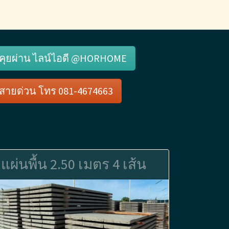
คุยผ่าน ไลน์ไอดี @HORHOME
สายด่วน โทร 081-4674663
แผ่นพื้น 2.50 เมตร 4 เส้น