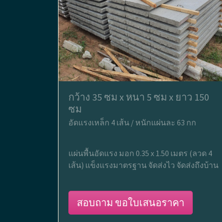
กว้าง 35 ซม x หนา 5 ซม x ยาว 150
ซม
อัดแรงเหล็ก 4 เส้น / หนักแผ่นละ 63 กก
แผ่นพื้นอัดแรง มอก 0.35 x 1.50 เมตร (ลวด 4
เส้น) แข็งแรงมาตรฐาน จัดส่งไว จัดส่งถึงบ้าน
สอบถาม ขอใบเสนอราคา