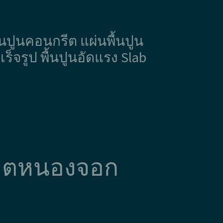
ผ่นปูนคอนกรีต แผ่นพื้นปูน
ร็จรูป พื้นปูนอัดแรง Slab
ือ เขตหนองจอก