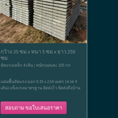
กว้าง 35 ซม x หนา 5 ซม x ยาว 250
ซม
อัดแรงเหล็ก 4 เส้น / หนักแผ่นละ 105 กก
แผ่นพื้นอัดแรง มอก 0.35 x 2.50 เมตร (ลวด 4
เส้น) แข็งแรงมาตรฐาน จัดส่งไว จัดส่งถึงบ้าน
สอบถาม ขอใบเสนอราคา