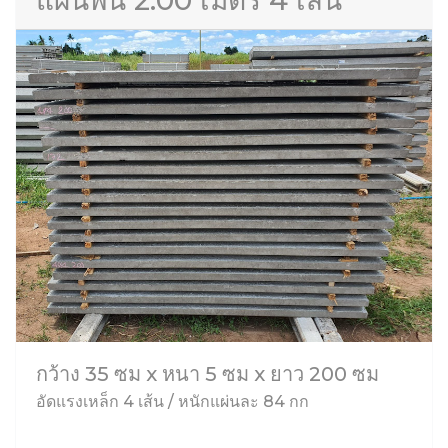
แผ่นพื้น 2.00 เมตร 4 เส้น
กว้าง 35 ซม x หนา 5 ซม x ยาว 200 ซม
อัดแรงเหล็ก 4 เส้น / หนักแผ่นละ 84 กก