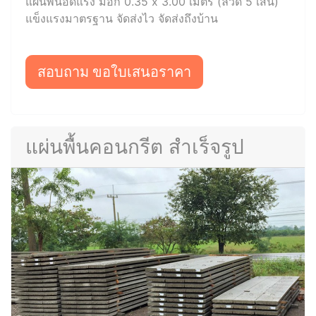
แผ่นพื้นอัดแรง มอก 0.35 x 3.00 เมตร (ลวด 5 เส้น)
แข็งแรงมาตรฐาน จัดส่งไว จัดส่งถึงบ้าน
สอบถาม ขอใบเสนอราคา
แผ่นพื้นคอนกรีต สำเร็จรูป