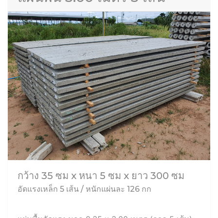
กว้าง 35 ซม x หนา 5 ซม x ยาว 300 ซม
อัดแรงเหล็ก 5 เส้น / หนักแผ่นละ 126 กก