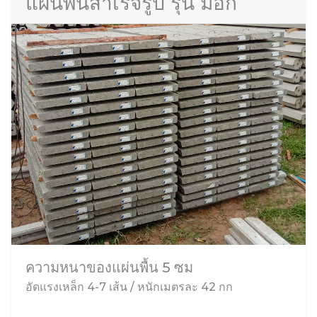
แผ่นพื้นสำเร็จรูป รุ่น มอก
ความหนาของแผ่นพื้น 5 ซม
อัดแรงเหล็ก 4-7 เส้น / หนักเมตรละ 42 กก