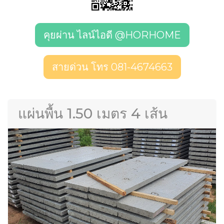
คุยผ่าน ไลน์ไอดี @HORHOME
สายด่วน โทร 081-4674663
แผ่นพื้น 1.50 เมตร 4 เส้น