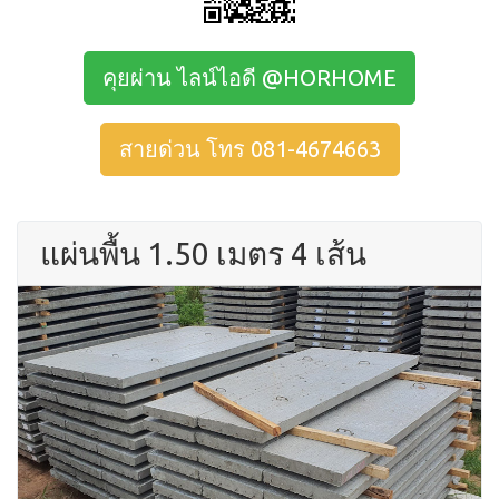
คุยผ่าน ไลน์ไอดี @HORHOME
สายด่วน โทร 081-4674663
แผ่นพื้น 1.50 เมตร 4 เส้น