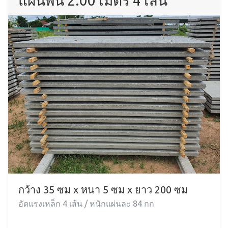
แผ่นพื้น 2.00 เมตร 4 เส้น
กว้าง 35 ซม x หนา 5 ซม x ยาว 200 ซม
อัดแรงเหล็ก 4 เส้น / หนักแผ่นละ 84 กก