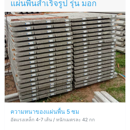
แผ่นพื้นสำเร็จรูป รุ่น มอก
ความหนาของแผ่นพื้น 5 ซม
อัดแรงเหล็ก 4-7 เส้น / หนักเมตรละ 42 กก