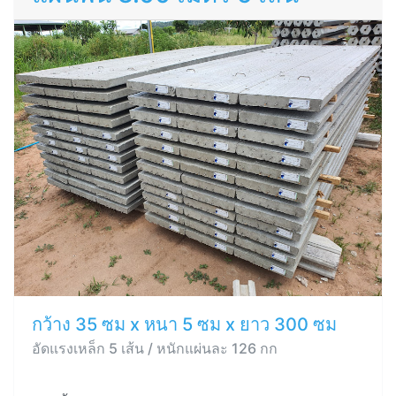
กว้าง 35 ซม x หนา 5 ซม x ยาว 300 ซม
อัดแรงเหล็ก 5 เส้น / หนักแผ่นละ 126 กก