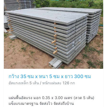
กว้าง 35 ซม x หนา 5 ซม x ยาว 300 ซม
อัดแรงเหล็ก 5 เส้น / หนักแผ่นละ 126 กก
แผ่นพื้นอัดแรง มอก 0.35 x 3.00 เมตร (ลวด 5 เส้น)
แข็งแรงมาตรฐาน จัดส่งไว จัดส่งถึงบ้าน