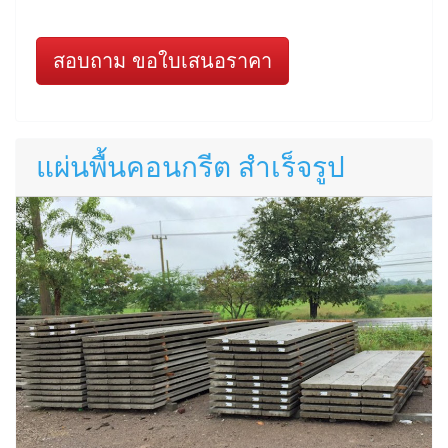
สอบถาม ขอใบเสนอราคา
แผ่นพื้นคอนกรีต สำเร็จรูป