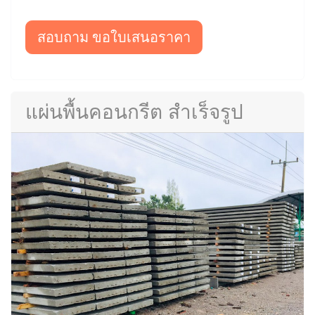
สอบถาม ขอใบเสนอราคา
แผ่นพื้นคอนกรีต สำเร็จรูป