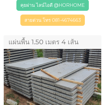
คุยผ่าน ไลน์ไอดี @HORHOME
สายด่วน โทร 081-4674663
แผ่นพื้น 1.50 เมตร 4 เส้น