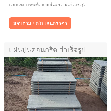
เวลาและการติดตั้ง แผ่นพื้นมีความแข็งแรงสูง
สอบถาม ขอใบเสนอราคา
แผ่นปูนคอนกรีต สำเร็จรูป