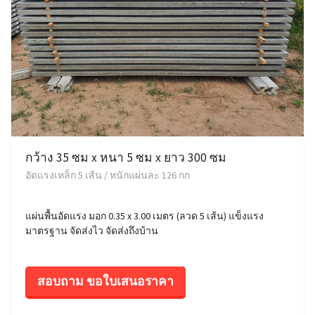
กว้าง 35 ซม x หนา 5 ซม x ยาว 300 ซม
อัดแรงเหล็ก 5 เส้น / หนักแผ่นละ 126 กก
แผ่นพื้นอัดแรง มอก 0.35 x 3.00 เมตร (ลวด 5 เส้น) แข็งแรง
มาตรฐาน จัดส่งไว จัดส่งถึงบ้าน
สอบถาม ขอใบเสนอราคา