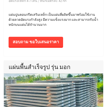
อัดแรงเหล็ก 4-7 เส้น / หนักเมตรละ 42 กก
แผ่นปูนคอนกรีตเสริมเหล็ก เป็นแผ่นที่ผลิตขึ้นมาพร้อมใช้งาน
ด้วยลวดอัดแรงกำลังสูง มีความแข็งแรงมาก และสามารถรับน้ำ
หนักบนแผ่นได้จำนวนมาก
สอบถาม ขอใบเสนอราคา
แผ่นพื้นสำเร็จรูป รุ่น มอก