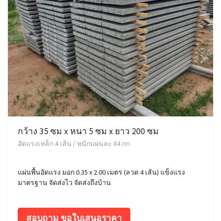
กว้าง 35 ซม x หนา 5 ซม x ยาว 200 ซม
อัดแรงเหล็ก 4 เส้น / หนักแผ่นละ 84 กก
แผ่นพื้นอัดแรง มอก 0.35 x 2.00 เมตร (ลวด 4 เส้น) แข็งแรง
มาตรฐาน จัดส่งไว จัดส่งถึงบ้าน
สอบถาม ขอใบเสนอราคา