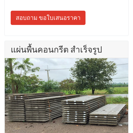
สอบถาม ขอใบเสนอราคา
แผ่นพื้นคอนกรีต สำเร็จรูป