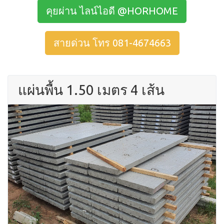
คุยผ่าน ไลน์ไอดี @HORHOME
สายด่วน โทร 081-4674663
แผ่นพื้น 1.50 เมตร 4 เส้น