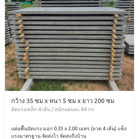
กว้าง 35 ซม x หนา 5 ซม x ยาว 200 ซม
อัดแรงเหล็ก 4 เส้น / หนักแผ่นละ 84 กก
แผ่นพื้นอัดแรง มอก 0.35 x 2.00 เมตร (ลวด 4 เส้น) แข็ง
แรงมาตรฐาน จัดส่งไว จัดส่งถึงบ้าน