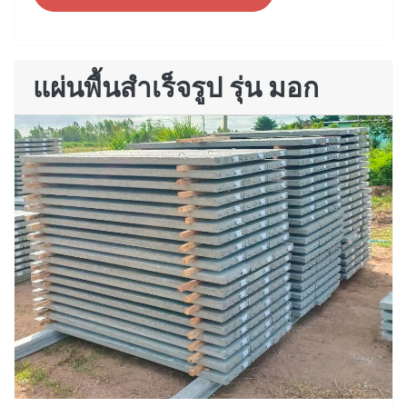
แผ่นพื้นสำเร็จรูป รุ่น มอก