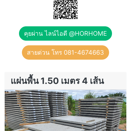
คุยผ่าน ไลน์ไอดี @HORHOME
สายด่วน โทร 081-4674663
แผ่นพื้น 1.50 เมตร 4 เส้น