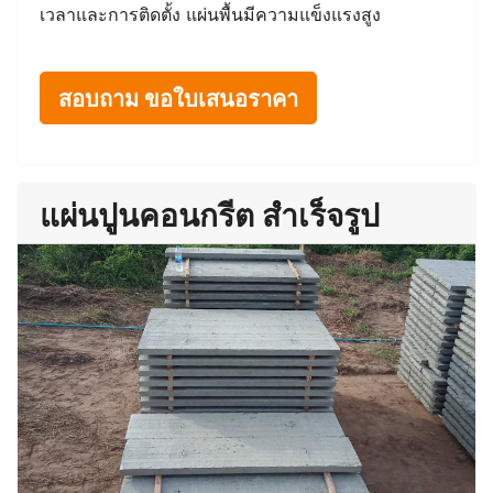
เวลาและการติดตั้ง แผ่นพื้นมีความแข็งแรงสูง
สอบถาม ขอใบเสนอราคา
แผ่นปูนคอนกรีต สำเร็จรูป