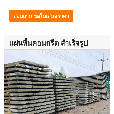
สอบถาม ขอใบเสนอราคา
แผ่นพื้นคอนกรีต สำเร็จรูป