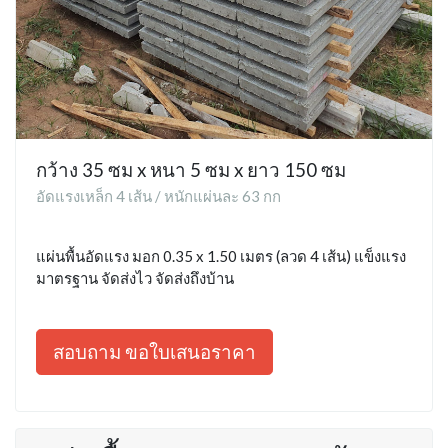
กว้าง 35 ซม x หนา 5 ซม x ยาว 150 ซม
อัดแรงเหล็ก 4 เส้น / หนักแผ่นละ 63 กก
แผ่นพื้นอัดแรง มอก 0.35 x 1.50 เมตร (ลวด 4 เส้น) แข็งแรง
มาตรฐาน จัดส่งไว จัดส่งถึงบ้าน
สอบถาม ขอใบเสนอราคา