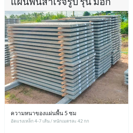
แผ่นพื้นสำเร็จรูป รุ่น มอก
ความหนาของแผ่นพื้น 5 ซม
อัดแรงเหล็ก 4-7 เส้น / หนักเมตรละ 42 กก