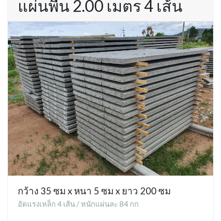
แผ่นพื้น 2.00 เมตร 4 เส้น
กว้าง 35 ซม x หนา 5 ซม x ยาว 200 ซม
อัดแรงเหล็ก 4 เส้น / หนักแผ่นละ 84 กก