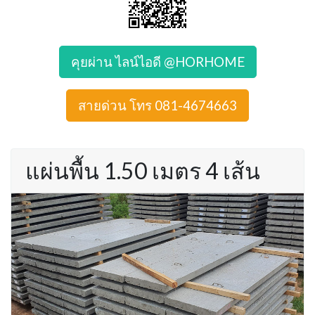
คุยผ่าน ไลน์ไอดี @HORHOME
สายด่วน โทร 081-4674663
แผ่นพื้น 1.50 เมตร 4 เส้น