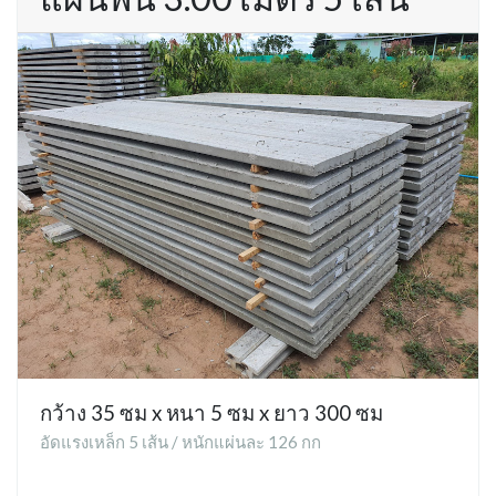
กว้าง 35 ซม x หนา 5 ซม x ยาว 300 ซม
อัดแรงเหล็ก 5 เส้น / หนักแผ่นละ 126 กก