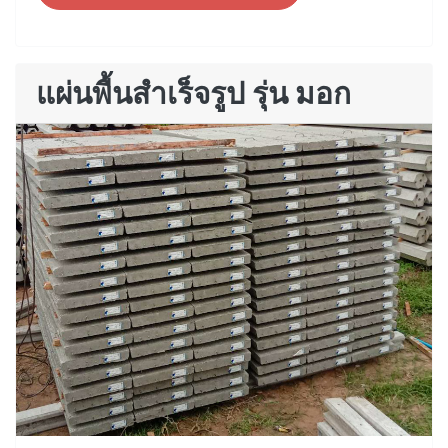
แผ่นพื้นสำเร็จรูป รุ่น มอก