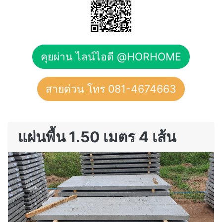
คุยผ่าน ไลน์ไอดี @HORHOME
สายด่วน โทร 081-4674663
แผ่นพื้น 1.50 เมตร 4 เส้น