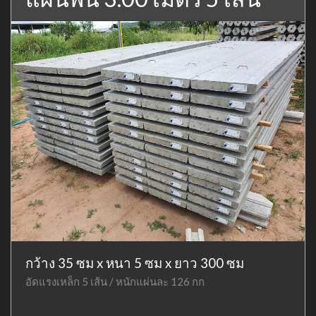
กว้าง 35 ซม x หนา 5 ซม x ยาว 300 ซม
อัดแรงเหล็ก 5 เส้น / หนักแผ่นละ 126 กก