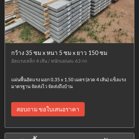
กว้าง 35 ซม x หนา 5 ซม x ยาว 150 ซม
อัดแรงเหล็ก 4 เส้น / หนักแผ่นละ 63 กก
แผ่นพื้นอัดแรง มอก 0.35 x 1.50 เมตร (ลวด 4 เส้น) แข็งแรง
มาตรฐาน จัดส่งไว จัดส่งถึงบ้าน
สอบถาม ขอใบเสนอราคา