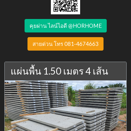
คุยผ่าน ไลน์ไอดี @HORHOME
สายด่วน โทร 081-4674663
แผ่นพื้น 1.50 เมตร 4 เส้น