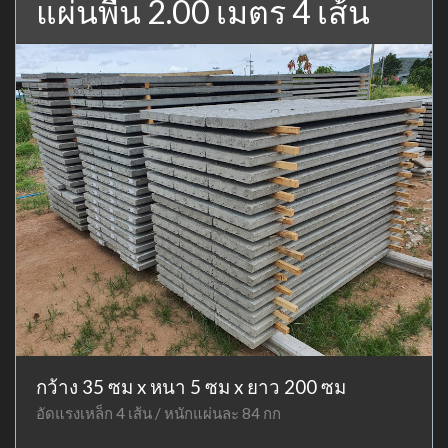
แผ่นพื้น 2.00 เมตร 4 เส้น
กว้าง 35 ซม x หนา 5 ซม x ยาว 200 ซม
อัดแรงเหล็ก 4 เส้น / หนักแผ่นละ 84 กก