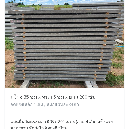
กว้าง 35 ซม x หนา 5 ซม x ยาว 200 ซม
อัดแรงเหล็ก 4 เส้น / หนักแผ่นละ 84 กก
แผ่นพื้นอัดแรง มอก 0.35 x 2.00 เมตร (ลวด 4 เส้น) แข็งแรง
มาตรฐาน จัดส่งไว จัดส่งถึงบ้าน