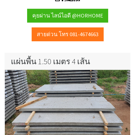
คุยผ่าน ไลน์ไอดี @HORHOME
สายด่วน โทร 081-4674663
แผ่นพื้น 1.50 เมตร 4 เส้น