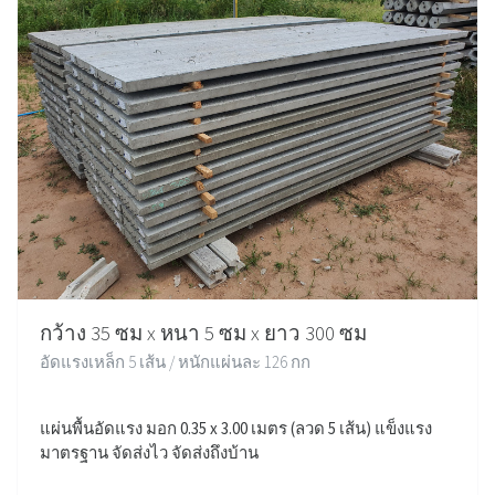
กว้าง 35 ซม x หนา 5 ซม x ยาว 300 ซม
อัดแรงเหล็ก 5 เส้น / หนักแผ่นละ 126 กก
แผ่นพื้นอัดแรง มอก 0.35 x 3.00 เมตร (ลวด 5 เส้น) แข็งแรง
มาตรฐาน จัดส่งไว จัดส่งถึงบ้าน