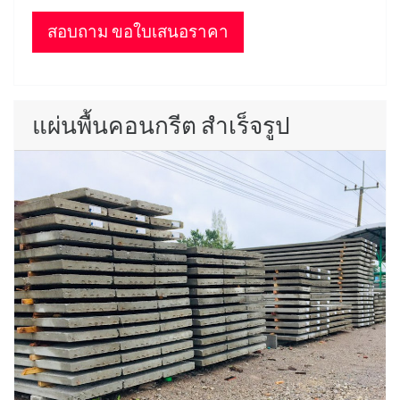
สอบถาม ขอใบเสนอราคา
แผ่นพื้นคอนกรีต สำเร็จรูป