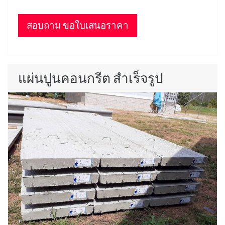
สอบถาม ขอใบเสนอราคา
แผ่นปูนคอนกรีต สำเร็จรูป