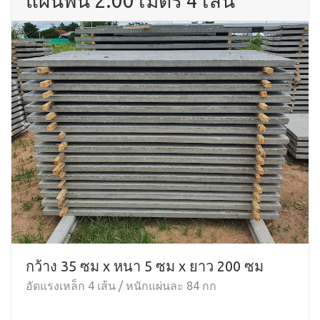
แผ่นพื้น 2.00 เมตร 4 เส้น
กว้าง 35 ซม x หนา 5 ซม x ยาว 200 ซม
อัดแรงเหล็ก 4 เส้น / หนักแผ่นละ 84 กก