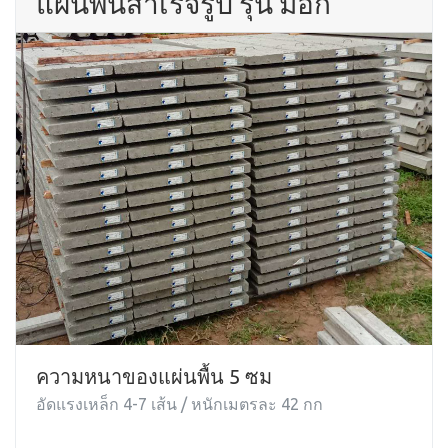
แผ่นพื้นสำเร็จรูป รุ่น มอก
ความหนาของแผ่นพื้น 5 ซม
อัดแรงเหล็ก 4-7 เส้น / หนักเมตรละ 42 กก