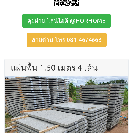
คุยผ่าน ไลน์ไอดี @HORHOME
สายด่วน โทร 081-4674663
แผ่นพื้น 1.50 เมตร 4 เส้น