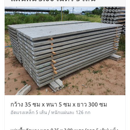
กว้าง 35 ซม x หนา 5 ซม x ยาว 300 ซม
อัดแรงเหล็ก 5 เส้น / หนักแผ่นละ 126 กก