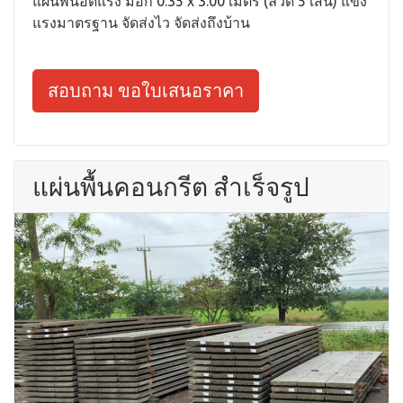
แผ่นพื้นอัดแรง มอก 0.35 x 3.00 เมตร (ลวด 5 เส้น) แข็ง
แรงมาตรฐาน จัดส่งไว จัดส่งถึงบ้าน
สอบถาม ขอใบเสนอราคา
แผ่นพื้นคอนกรีต สำเร็จรูป