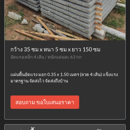
กว้าง 35 ซม x หนา 5 ซม x ยาว 150 ซม
อัดแรงเหล็ก 4 เส้น / หนักแผ่นละ 63 กก
แผ่นพื้นอัดแรง มอก 0.35 x 1.50 เมตร (ลวด 4 เส้น) แข็งแรง
มาตรฐาน จัดส่งไว จัดส่งถึงบ้าน
สอบถาม ขอใบเสนอราคา