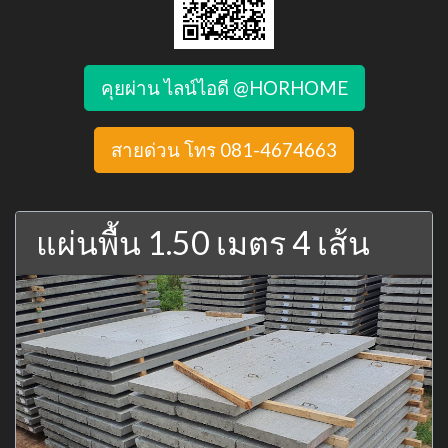
คุยผ่าน ไลน์ไอดี @HORHOME
สายด่วน โทร 081-4674663
แผ่นพื้น 1.50 เมตร 4 เส้น