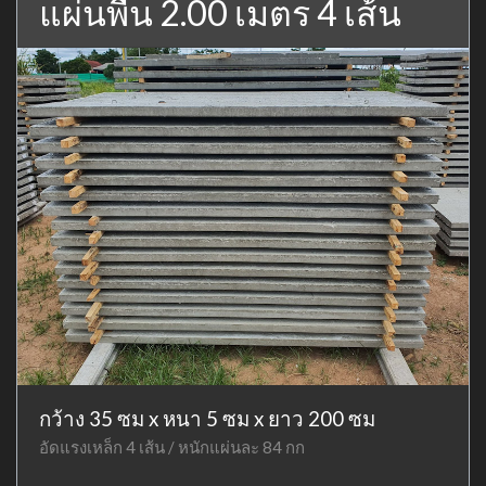
แผ่นพื้น 2.00 เมตร 4 เส้น
กว้าง 35 ซม x หนา 5 ซม x ยาว 200 ซม
อัดแรงเหล็ก 4 เส้น / หนักแผ่นละ 84 กก