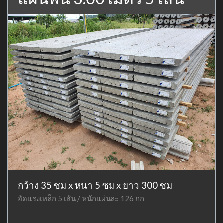
กว้าง 35 ซม x หนา 5 ซม x ยาว 300 ซม
อัดแรงเหล็ก 5 เส้น / หนักแผ่นละ 126 กก