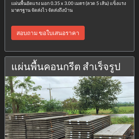
แผ่นพื้นอัดแรง มอก 0.35 x 3.00 เมตร (ลวด 5 เส้น) แข็งแรง
มาตรฐาน จัดส่งไว จัดส่งถึงบ้าน
สอบถาม ขอใบเสนอราคา
แผ่นพื้นคอนกรีต สำเร็จรูป