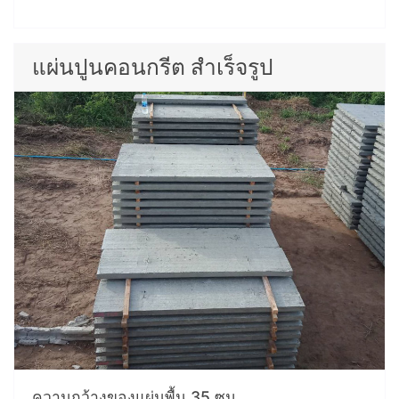
แผ่นปูนคอนกรีต สำเร็จรูป
ความกว้างของแผ่นพื้น 35 ซม