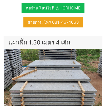
คุยผ่าน ไลน์ไอดี @HORHOME
สายด่วน โทร 081-4674663
แผ่นพื้น 1.50 เมตร 4 เส้น