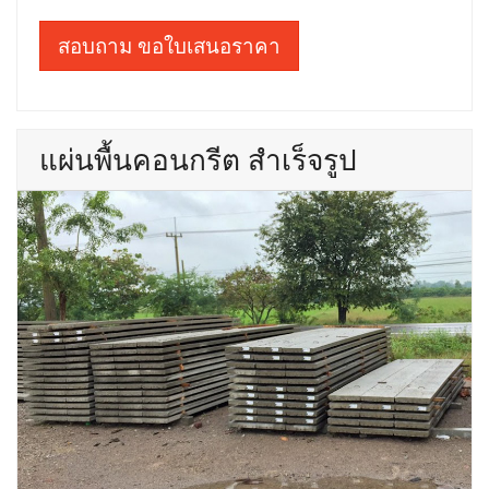
สอบถาม ขอใบเสนอราคา
แผ่นพื้นคอนกรีต สำเร็จรูป