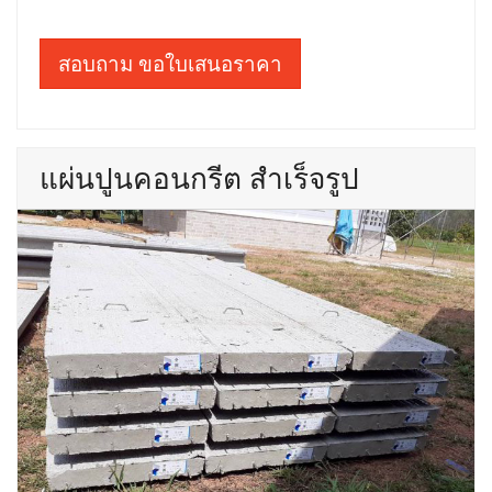
สอบถาม ขอใบเสนอราคา
แผ่นปูนคอนกรีต สำเร็จรูป