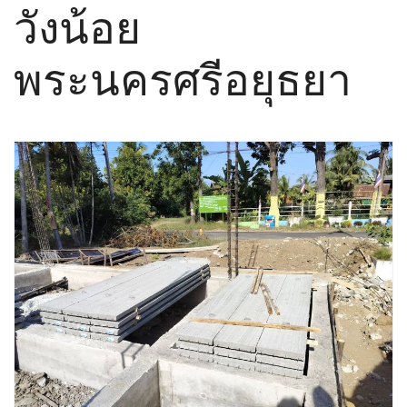
วังน้อย
พระนครศรีอยุธยา