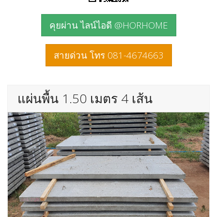
คุยผ่าน ไลน์ไอดี @HORHOME
สายด่วน โทร 081-4674663
แผ่นพื้น 1.50 เมตร 4 เส้น