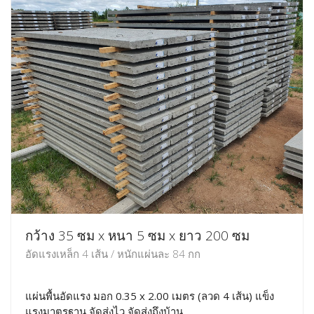
กว้าง 35 ซม x หนา 5 ซม x ยาว 200 ซม
อัดแรงเหล็ก 4 เส้น / หนักแผ่นละ 84 กก
แผ่นพื้นอัดแรง มอก 0.35 x 2.00 เมตร (ลวด 4 เส้น) แข็ง
แรงมาตรฐาน จัดส่งไว จัดส่งถึงบ้าน