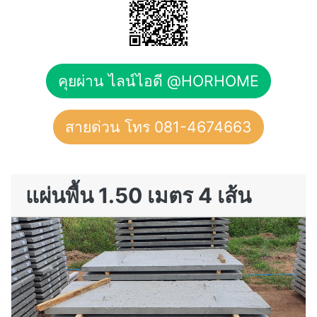
คุยผ่าน ไลน์ไอดี @HORHOME
สายด่วน โทร 081-4674663
แผ่นพื้น 1.50 เมตร 4 เส้น