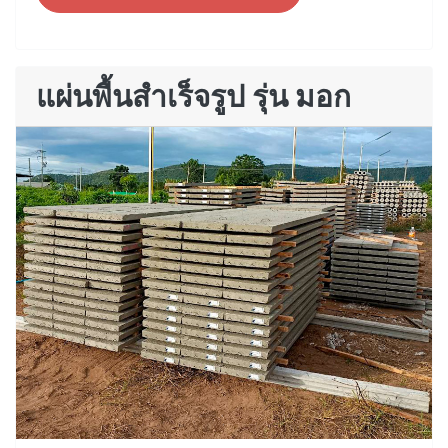
แผ่นพื้นสำเร็จรูป รุ่น มอก