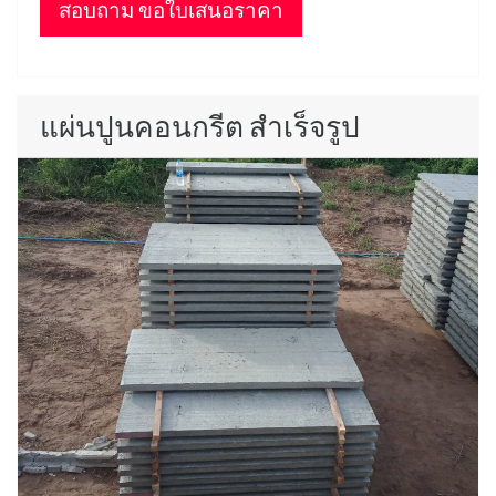
สอบถาม ขอใบเสนอราคา
แผ่นปูนคอนกรีต สำเร็จรูป