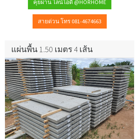
คุยผ่าน ไลน์ไอดี @HORHOME
สายด่วน โทร 081-4674663
แผ่นพื้น 1.50 เมตร 4 เส้น