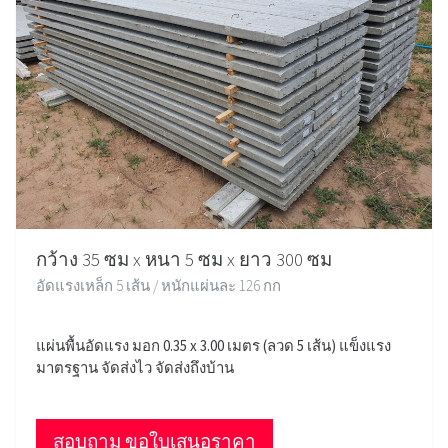
กว้าง 35 ซม x หนา 5 ซม x ยาว 300 ซม
อัดแรงเหล็ก 5 เส้น / หนักแผ่นละ 126 กก
แผ่นพื้นอัดแรง มอก 0.35 x 3.00 เมตร (ลวด 5 เส้น) แข็งแรง
มาตรฐาน จัดส่งไว จัดส่งถึงบ้าน
สอบถาม ขอใบเสนอราคา