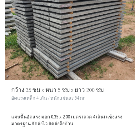
กว้าง 35 ซม x หนา 5 ซม x ยาว 200 ซม
อัดแรงเหล็ก 4 เส้น / หนักแผ่นละ 84 กก
แผ่นพื้นอัดแรง มอก 0.35 x 2.00 เมตร (ลวด 4 เส้น) แข็งแรง
มาตรฐาน จัดส่งไว จัดส่งถึงบ้าน