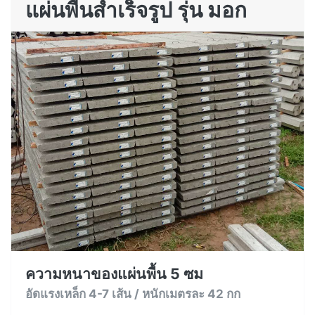
แผ่นพื้นสำเร็จรูป รุ่น มอก
ความหนาของแผ่นพื้น 5 ซม
อัดแรงเหล็ก 4-7 เส้น / หนักเมตรละ 42 กก