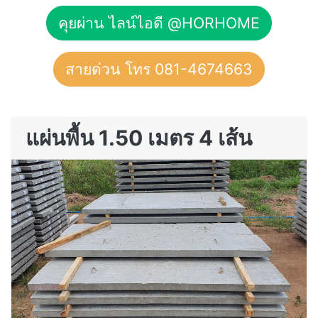
คุยผ่าน ไลน์ไอดี @HORHOME
สายด่วน โทร 081-4674663
แผ่นพื้น 1.50 เมตร 4 เส้น