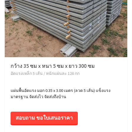
กว้าง 35 ซม x หนา 5 ซม x ยาว 300 ซม
อัดแรงเหล็ก 5 เส้น / หนักแผ่นละ 126 กก
แผ่นพื้นอัดแรง มอก 0.35 x 3.00 เมตร (ลวด 5 เส้น) แข็งแรง
มาตรฐาน จัดส่งไว จัดส่งถึงบ้าน
สอบถาม ขอใบเสนอราคา