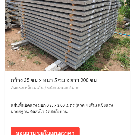
กว้าง 35 ซม x หนา 5 ซม x ยาว 200 ซม
อัดแรงเหล็ก 4 เส้น / หนักแผ่นละ 84 กก
แผ่นพื้นอัดแรง มอก 0.35 x 2.00 เมตร (ลวด 4 เส้น) แข็งแรง
มาตรฐาน จัดส่งไว จัดส่งถึงบ้าน
สอบถาม ขอใบเสนอราคา