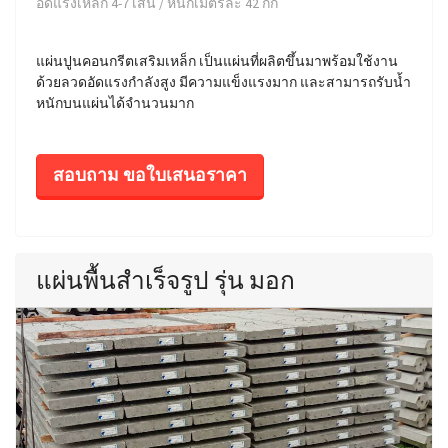
อัดแรงเหล็ก 4-7 เส้น / หนักเมตรละ 42 กก
แผ่นปูนคอนกรีตเสริมเหล็ก เป็นแผ่นที่ผลิตขึ้นมาพร้อมใช้งาน
ด้วยลวดอัดแรงกำลังสูง มีความแข็งแรงมาก และสามารถรับน้ำ
หนักบนแผ่นได้จำนวนมาก
สอบถาม ขอใบเสนอราคา
แผ่นพื้นสำเร็จรูป รุ่น มอก