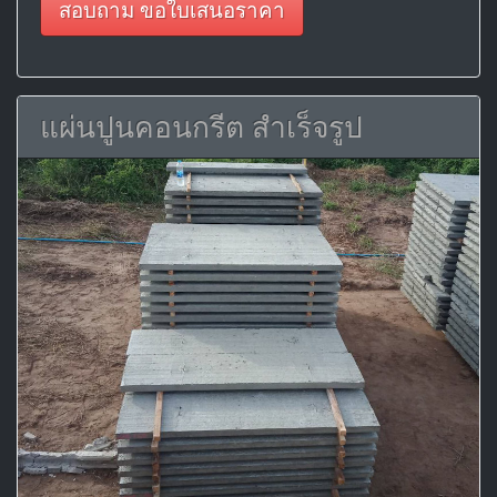
สอบถาม ขอใบเสนอราคา
แผ่นปูนคอนกรีต สำเร็จรูป