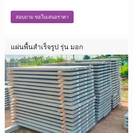
สอบถาม ขอใบเสนอราคา
แผ่นพื้นสำเร็จรูป รุ่น มอก