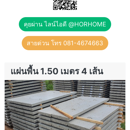
คุยผ่าน ไลน์ไอดี @HORHOME
สายด่วน โทร 081-4674663
แผ่นพื้น 1.50 เมตร 4 เส้น