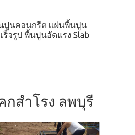
ผ่นปูนคอนกรีต แผ่นพื้นปูน
ร็จรูป พื้นปูนอัดแรง Slab
 โคกสำโรง ลพบุรี