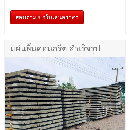
สอบถาม ขอใบเสนอราคา
แผ่นพื้นคอนกรีต สำเร็จรูป