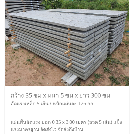
กว้าง 35 ซม x หนา 5 ซม x ยาว 300 ซม
อัดแรงเหล็ก 5 เส้น / หนักแผ่นละ 126 กก
แผ่นพื้นอัดแรง มอก 0.35 x 3.00 เมตร (ลวด 5 เส้น) แข็ง
แรงมาตรฐาน จัดส่งไว จัดส่งถึงบ้าน