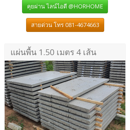
คุยผ่าน ไลน์ไอดี @HORHOME
สายด่วน โทร 081-4674663
แผ่นพื้น 1.50 เมตร 4 เส้น