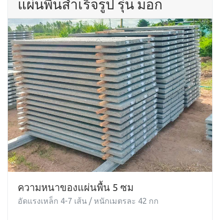
แผ่นพื้นสำเร็จรูป รุ่น มอก
ความหนาของแผ่นพื้น 5 ซม
อัดแรงเหล็ก 4-7 เส้น / หนักเมตรละ 42 กก