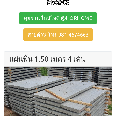
คุยผ่าน ไลน์ไอดี @HORHOME
สายด่วน โทร 081-4674663
แผ่นพื้น 1.50 เมตร 4 เส้น