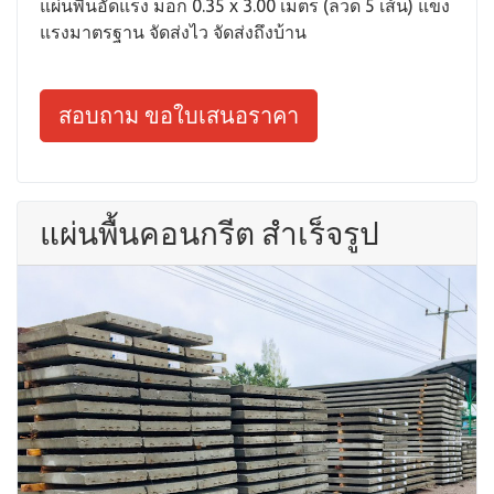
แผ่นพื้นอัดแรง มอก 0.35 x 3.00 เมตร (ลวด 5 เส้น) แข็ง
แรงมาตรฐาน จัดส่งไว จัดส่งถึงบ้าน
สอบถาม ขอใบเสนอราคา
แผ่นพื้นคอนกรีต สำเร็จรูป