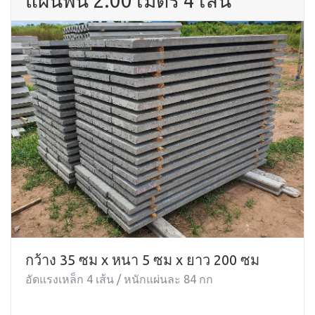
แผ่นพื้น 2.00 เมตร 4 เส้น
กว้าง 35 ซม x หนา 5 ซม x ยาว 200 ซม
อัดแรงเหล็ก 4 เส้น / หนักแผ่นละ 84 กก