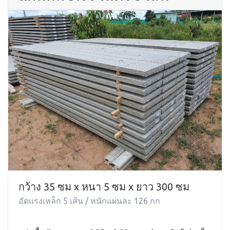
กว้าง 35 ซม x หนา 5 ซม x ยาว 300 ซม
อัดแรงเหล็ก 5 เส้น / หนักแผ่นละ 126 กก