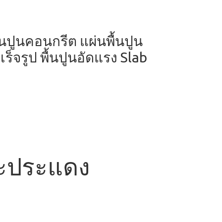
ผ่นปูนคอนกรีต แผ่นพื้นปูน
ร็จรูป พื้นปูนอัดแรง Slab
พระประแดง